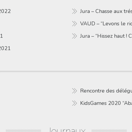
2022
Jura – Chasse aux tré
VAUD – “Levons le ri
21
Jura – “Hissez haut 
2021
Rencontre des délég
KidsGames 2020 “Aba
Journaux