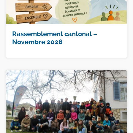
Rassemblement cantonal –
Novembre 2026