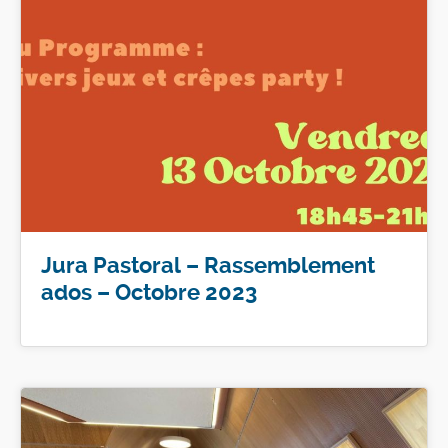
Jura Pastoral – Rassemblement
ados – Octobre 2023